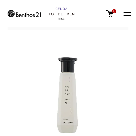
0
TOP
TO BI KEN
BASEライン