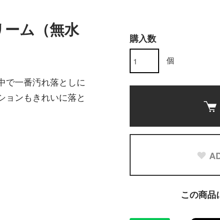
リーム（無水
購入数
個
中で一番汚れ落としに
ションもきれいに落と
AD
この商品