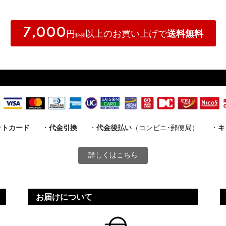
7,000
円
以上のお買い上げで
送料無料
税抜
ットカード
・
代金引換
・
代金後払い
（コンビニ･郵便局）
・
キ
詳しくはこちら
お届けについて